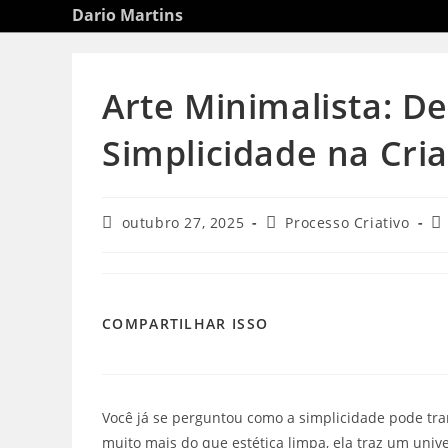
Ir
Dario Martins
para
o
conteúdo
Arte Minimalista: D
Simplicidade na Cri
Post
Categoria
Co
outubro 27, 2025
Processo Criativo
publicado:
do
d
post:
po
COMPARTILHAR
COMPARTILHAR ISSO
ESTE
CONTEÚDO
Você já se perguntou como a simplicidade pode t
muito mais do que estética limpa, ela traz um univ