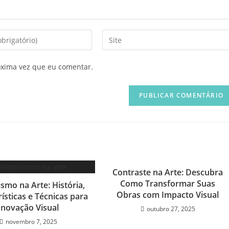
Digite
o
URL
óxima vez que eu comentar.
do
seu
site
(opcional)
Contraste na Arte: Descubra
Como Transformar Suas
smo na Arte: História,
Obras com Impacto Visual
ísticas e Técnicas para
Inovação Visual
outubro 27, 2025
novembro 7, 2025