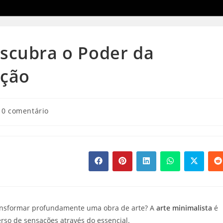
escubra o Poder da
ação
mentários
0 comentário
o
st:
Abre
Abre
Abre
Abre
Abre
A
em
em
em
em
em
e
uma
uma
uma
uma
uma
u
nova
nova
nova
nova
nova
n
janela
janela
janela
janela
janela
j
ransformar profundamente uma obra de arte? A
arte minimalista
é
erso de sensações através do essencial.