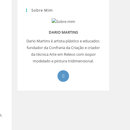
Sobre Mim
DARIO MARTINS
Dario Martins é artista plástico e educador,
fundador da Confraria da Criação e criador
da técnica Arte em Relevo com isopor
modelado e pintura tridimensional.
Abre
em
uma
nova
aba
o,