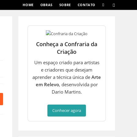
ALTERNAR
HOME
OBRAS
SOBRE
CONTATO
PESQUISA
DO
SITE
Conheça a Confraria da
Criação
Um espaço criado para artistas
e criadores que desejam
aprender a técnica única de
Arte
em Relevo
, desenvolvida por
Dario Martins.
bre
m
ma
Conhecer agora
ova
anela