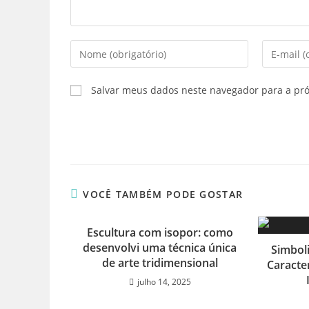
Digite
Digite
seu
seu
nome
endereço
Salvar meus dados neste navegador para a pr
ou
de
nome
e-
de
mail
usuário
para
para
comentar
comentar
VOCÊ TAMBÉM PODE GOSTAR
Escultura com isopor: como
desenvolvi uma técnica única
Simboli
de arte tridimensional
Caracter
julho 14, 2025