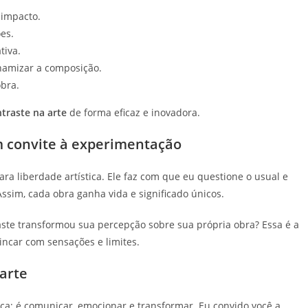
 impacto.
es.
tiva.
namizar a composição.
obra.
traste na arte
de forma eficaz e inovadora.
um convite à experimentação
a liberdade artística. Ele faz com que eu questione o usual e
Assim, cada obra ganha vida e significado únicos.
ste transformou sua percepção sobre sua própria obra? Essa é a
incar com sensações e limites.
 arte
ca; é comunicar, emocionar e transformar. Eu convido você a