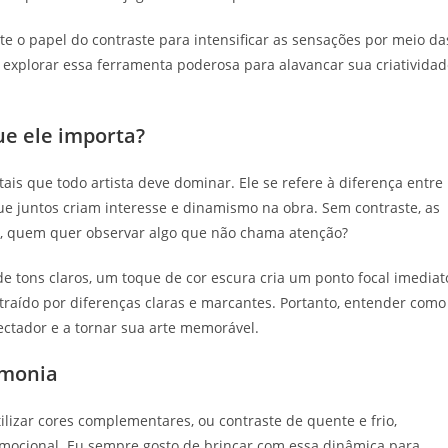
 o papel do contraste para intensificar as sensações por meio da
 explorar essa ferramenta poderosa para alavancar sua criativida
ue ele importa?
is que todo artista deve dominar. Ele se refere à diferença entre
que juntos criam interesse e dinamismo na obra. Sem contraste, as
l, quem quer observar algo que não chama atenção?
tons claros, um toque de cor escura cria um ponto focal imediat
traído por diferenças claras e marcantes. Portanto, entender como
pectador e a tornar sua arte memorável.
rmonia
ilizar cores complementares, ou contraste de quente e frio,
mocional. Eu sempre gosto de brincar com essa dinâmica para