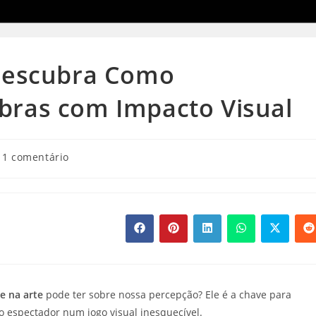
 Descubra Como
bras com Impacto Visual
mentários
1 comentário
o
st:
Abre
Abre
Abre
Abre
Abre
A
em
em
em
em
em
e
uma
uma
uma
uma
uma
u
nova
nova
nova
nova
nova
n
janela
janela
janela
janela
janela
j
e na arte
pode ter sobre nossa percepção? Ele é a chave para
o espectador num jogo visual inesquecível.