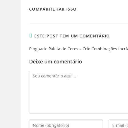
COMPARTILHAR
COMPARTILHAR ISSO
ESTE
CONTEÚDO
ESTE POST TEM UM COMENTÁRIO
Pingback:
Paleta de Cores – Crie Combinações Incr
Deixe um comentário
Comentário
Digite
Digite