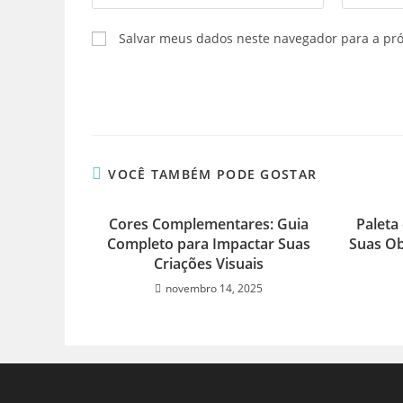
seu
seu
nome
endereço
Salvar meus dados neste navegador para a pr
ou
de
nome
e-
de
mail
usuário
para
para
comentar
comentar
VOCÊ TAMBÉM PODE GOSTAR
Cores Complementares: Guia
Paleta
Completo para Impactar Suas
Suas O
Criações Visuais
novembro 14, 2025