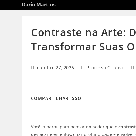
Ir
Dario Martins
para
o
conteúdo
Contraste na Arte:
Transformar Suas O
Post
Categoria
Co
outubro 27, 2025
Processo Criativo
publicado:
do
d
post:
po
COMPARTILHAR
COMPARTILHAR ISSO
ESTE
CONTEÚDO
Você já parou para pensar no poder que o
contrast
destacar elementos, criar profundidade e envolver 