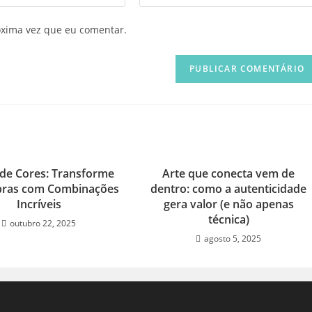
o
URL
óxima vez que eu comentar.
do
seu
site
(opcional)
 de Cores: Transforme
Arte que conecta vem de
bras com Combinações
dentro: como a autenticidade
Incríveis
gera valor (e não apenas
técnica)
outubro 22, 2025
agosto 5, 2025