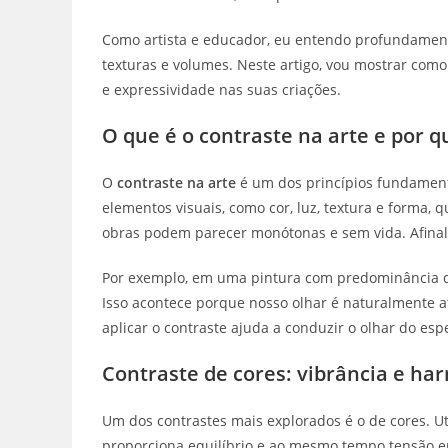
Como artista e educador, eu entendo profundamente
texturas e volumes. Neste artigo, vou mostrar como
e expressividade nas suas criações.
O que é o contraste na arte e por q
O
contraste na arte
é um dos princípios fundamenta
elementos visuais, como cor, luz, textura e forma, 
obras podem parecer monótonas e sem vida. Afina
Por exemplo, em uma pintura com predominância de 
Isso acontece porque nosso olhar é naturalmente a
aplicar o contraste ajuda a conduzir o olhar do es
Contraste de cores: vibrância e ha
Um dos contrastes mais explorados é o de cores. Ut
proporciona equilíbrio e ao mesmo tempo tensão e