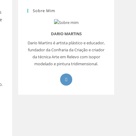
Sobre Mim
s
de
DARIO MARTINS
Dario Martins é artista plástico e educador,
fundador da Confraria da Criação e criador
da técnica Arte em Relevo com isopor
modelado e pintura tridimensional.
Abre
o.
em
uma
nova
aba