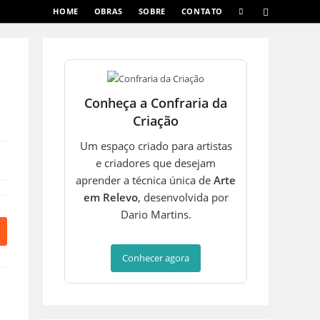
ALTERNAR
HOME
OBRAS
SOBRE
CONTATO
PESQUISA
DO
SITE
Conheça a Confraria da
Criação
Um espaço criado para artistas
e criadores que desejam
aprender a técnica única de
Arte
em Relevo
, desenvolvida por
Dario Martins.
bre
m
ma
Conhecer agora
ova
anela