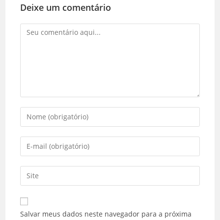
Deixe um comentário
Comentário
Digite
seu
nome
Digite
ou
seu
nome
endereço
Digite
de
de
o
usuário
e-
URL
para
mail
do
comentar
Salvar meus dados neste navegador para a próxima
para