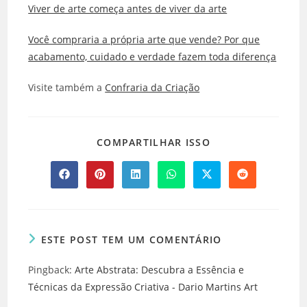
Viver de arte começa antes de viver da arte
Você compraria a própria arte que vende? Por que
acabamento, cuidado e verdade fazem toda diferença
Visite também a
Confraria da Criação
COMPARTILHAR
COMPARTILHAR ISSO
ESTE
CONTEÚDO
Abre
Abre
Abre
Abre
Abre
Abre
em
em
em
em
em
em
uma
uma
uma
uma
uma
uma
nova
nova
nova
nova
nova
nova
janela
janela
janela
janela
janela
janela
ESTE POST TEM UM COMENTÁRIO
Pingback:
Arte Abstrata: Descubra a Essência e
Técnicas da Expressão Criativa - Dario Martins Art