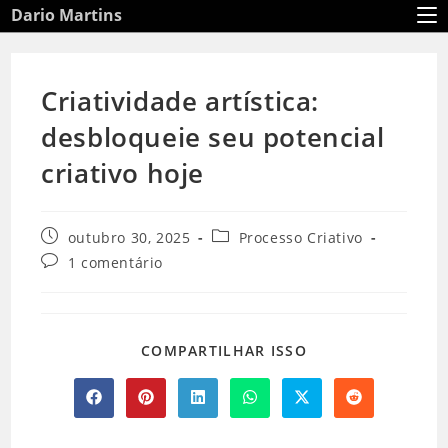
Ir
Dario Martins
para
o
conteúdo
Criatividade artística:
desbloqueie seu potencial
criativo hoje
Post
Categoria
outubro 30, 2025
Processo Criativo
publicado:
do
Comentários
1 comentário
post:
do
post:
COMPARTILHAR
COMPARTILHAR ISSO
ESTE
CONTEÚDO
Abre
Abre
Abre
Abre
Abre
Abre
em
em
em
em
em
em
uma
uma
uma
uma
uma
uma
nova
nova
nova
nova
nova
nova