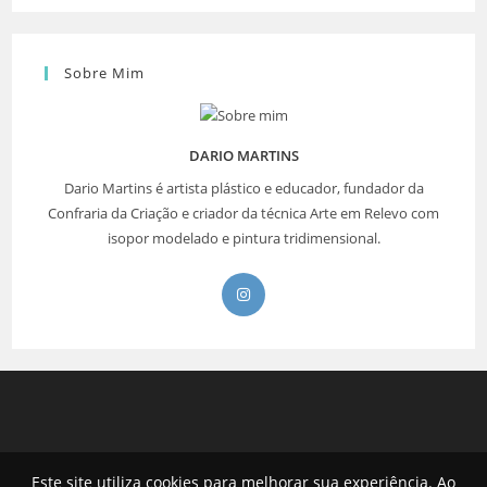
Sobre Mim
DARIO MARTINS
Dario Martins é artista plástico e educador, fundador da
Confraria da Criação e criador da técnica Arte em Relevo com
isopor modelado e pintura tridimensional.
Abre
em
uma
nova
aba
Este site utiliza cookies para melhorar sua experiência. Ao