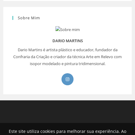
Sobre Mim
DARIO MARTINS
Dario Martins é artista plástico e educador, fundador da
Confraria da Criação e criador da técnica Arte em Relevo com
isopor modelado e pintura tridimensional.
Abre
em
uma
nova
aba
Este site utiliza cookies para melhorar sua experiência. Ao