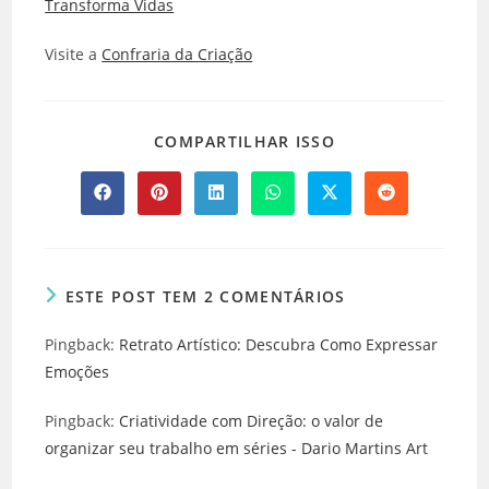
Transforma Vidas
Visite a
Confraria da Criação
COMPARTILHAR
COMPARTILHAR ISSO
ESTE
CONTEÚDO
Abre
Abre
Abre
Abre
Abre
Abre
em
em
em
em
em
em
uma
uma
uma
uma
uma
uma
nova
nova
nova
nova
nova
nova
janela
janela
janela
janela
janela
janela
ESTE POST TEM 2 COMENTÁRIOS
Pingback:
Retrato Artístico: Descubra Como Expressar
Emoções
Pingback:
Criatividade com Direção: o valor de
organizar seu trabalho em séries - Dario Martins Art