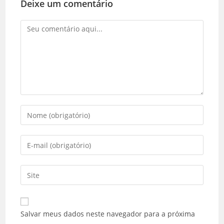
Deixe um comentário
Comentário
Digite
seu
nome
Digite
ou
seu
nome
endereço
Digite
de
de
o
usuário
e-
URL
para
mail
do
comentar
Salvar meus dados neste navegador para a próxima
para
seu