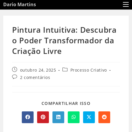
Ir
Dario Martins
para
o
conteúdo
Pintura Intuitiva: Descubra
o Poder Transformador da
Criação Livre
Post
Categoria
outubro 24, 2025
Processo Criativo
publicado:
do
Comentários
2 comentários
post:
do
post:
COMPARTILHAR
COMPARTILHAR ISSO
ESTE
CONTEÚDO
Abre
Abre
Abre
Abre
Abre
Abre
em
em
em
em
em
em
uma
uma
uma
uma
uma
uma
nova
nova
nova
nova
nova
nova